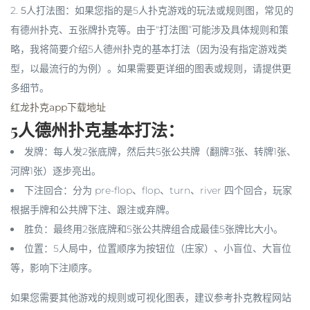
2.
5人打法图
：如果您指的是5人扑克游戏的玩法或规则图，常见的
有德州扑克、五张牌扑克等。由于“打法图”可能涉及具体规则和策
略，我将简要介绍5人德州扑克的基本打法（因为没有指定游戏类
型，以最流行的为例）。如果需要更详细的图表或规则，请提供更
多细节。
红龙扑克app下载地址
5人德州扑克基本打法：
发牌
：每人发2张底牌，然后共5张公共牌（翻牌3张、转牌1张、
河牌1张）逐步亮出。
下注回合
：分为 pre-flop、flop、turn、river 四个回合，玩家
根据手牌和公共牌下注、跟注或弃牌。
胜负
：最终用2张底牌和5张公共牌组合成最佳5张牌比大小。
位置
：5人局中，位置顺序为按钮位（庄家）、小盲位、大盲位
等，影响下注顺序。
如果您需要其他游戏的规则或可视化图表，建议参考扑克教程网站