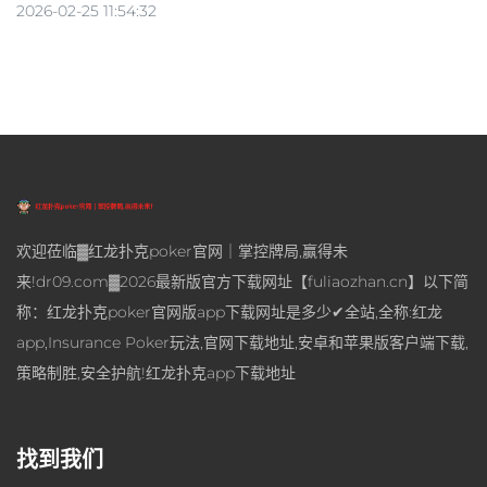
2026-02-25 11:54:32
欢迎莅临▓红龙扑克poker官网｜掌控牌局,赢得未
来!dr09.com▓2026最新版官方下载网址【fuliaozhan.cn】以下简
称：红龙扑克poker官网版app下载网址是多少✔全站,全称:红龙
app,Insurance Poker玩法,官网下载地址,安卓和苹果版客户端下载,
策略制胜,安全护航!红龙扑克app下载地址
找到我们