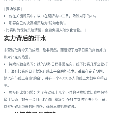
|
赛场轶事
|
曾在关键牌局中，以JJ在翻牌击中三条，险胜对手的AA。
形容自己的决赛桌策略为“稳如老狗”。
- 比赛时为保持头脑清醒，会避免摄入碳水化合物。 |
实力背后的汗水
宋莹能取得今天的成绩，绝非偶然，而是源于她平日里的刻苦努力
和对扑克的热爱。
持续的勤奋练习
：她的训练日程非常充实，线下比赛几乎全勤打
卡，没有比赛的日子就泡在线上平台磨炼技术。甚至在春节期间，
她也在与线上赛事“约会”，并在一个4000多人的线上大战中夺得亚
军。
独特的比赛习惯
：为了在动辄十几个小时的马拉松式比赛中保持
最佳状态，她有一套自己的“独门秘籍”：在打主赛时坚决不吃正餐，
以避免碳水带来的困倦感，确保思维始终敏锐。