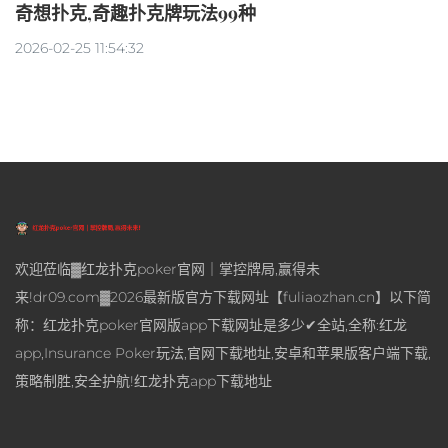
奇想扑克,奇趣扑克牌玩法99种
2026-02-25 11:54:32
欢迎莅临▓红龙扑克poker官网｜掌控牌局,赢得未
来!dr09.com▓2026最新版官方下载网址【fuliaozhan.cn】以下简
称：红龙扑克poker官网版app下载网址是多少✔全站,全称:红龙
app,Insurance Poker玩法,官网下载地址,安卓和苹果版客户端下载,
策略制胜,安全护航!红龙扑克app下载地址