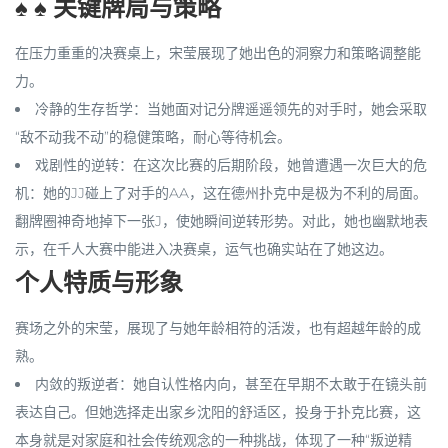
♠️ ♠️ 关键牌局与策略
在压力重重的决赛桌上，宋莹展现了她出色的洞察力和策略调整能
力。
冷静的生存哲学
：当她面对记分牌遥遥领先的对手时，她会采取
“敌不动我不动”的稳健策略，耐心等待机会。
戏剧性的逆转
：在这次比赛的后期阶段，她曾遭遇一次巨大的危
机：她的JJ碰上了对手的AA，这在德州扑克中是极为不利的局面。
翻牌圈神奇地掉下一张J，使她瞬间逆转形势。对此，她也幽默地表
示，在千人大赛中能进入决赛桌，运气也确实站在了她这边。
个人特质与形象
赛场之外的宋莹，展现了与她年龄相符的活泼，也有超越年龄的成
熟。
内敛的叛逆者
：她自认性格内向，甚至在早期不太敢于在镜头前
表达自己。但她选择走出家乡沈阳的舒适区，投身于扑克比赛，这
本身就是对家庭和社会传统观念的一种挑战，体现了一种“叛逆精