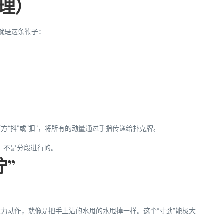
原理）
体就是这条鞭子：
“抖”或“扣”
，将所有的动量通过手指传递给扑克牌。
，不是分段进行的。
拧”
力动作，就像是把手上沾的水甩的水甩掉一样。这个“寸劲”能极大