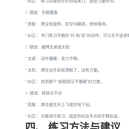
*
纠正：
练习从脚到手的协调发力，感受力量传导。
2.
错误：手腕僵直
*
现象：
牌没有旋转，在空中翻滚，很快落地。
*
纠正：
专门练习手腕的“抖”和“扣”的动作，可以先不追
3.
错误：握牌太紧或太松
*
太紧：
动作僵硬，发力不畅。
*
太松：
牌在出手前就滑脱了，没有力量。
*
纠正：
找到那个“既稳固又不僵硬”的力度。
4.
错误：释放点不对
*
现象：
牌总是往天上飞或往地下钻。
*
纠正：
对着镜子练习，固定你的出手点和手臂轨迹。
四、 练习方法与建议