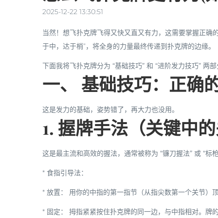
2025-12-22 13:30:51
当然！想飞扑克牌飞得又快又直又有力，这需要掌握正确的
于中，达于梢”，将全身的力量最终传递到扑克牌的边缘。
下面我将飞扑克牌分为
“基础技巧”
和
“进阶发力技巧”
两部
一、 基础技巧：正确
这是发力的基础，姿势错了，再大力也没用。
1. 握牌手法（关键中
这是最主流和高效的握法，通常被称为
“镰刀握法”
或
“标
*
食指引导法：
*
放置：
用你的
中指
的
第一指节
（从指尖数第一个关节）
*
固定：
拇指
紧紧按住扑克牌的同一边，与中指相对。牌