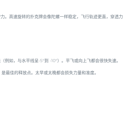
拧力
。高速旋转的扑克牌会像陀螺一样稳定，飞行轨迹更直，穿透力
如，与水平线呈-5°到 -10°）。平飞或向上飞都会很快失速。
，是最佳的释放点。太早或太晚都会损失力量和准度。