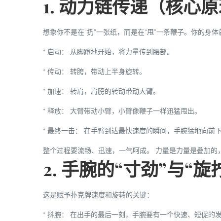
1. 动力链传递（核心
想象你不是在“扔”一张纸，而是在“甩”一条鞭子。你的身
*
启动：
从
脚蹬地
开始，将力量传到腰部。
*
传动：
转胯
，带动上半身旋转。
*
加速：
转肩
，肩膀的转动带动大臂。
*
释放：
大臂带动小臂，小臂像鞭子一样
迅猛甩出
。
*
最终一击：
在手臂到达最快速度的瞬间，
手腕猛地向前下方
整个过程要流畅、迅速，一气呵成。
力量是力量是叠加的
2. 手腕的“寸劲”与“旋
这是赋予扑克牌速度和旋转的关键：
*
抖腕：
在出手的最后一刻，手腕要有一个快速、短促的发