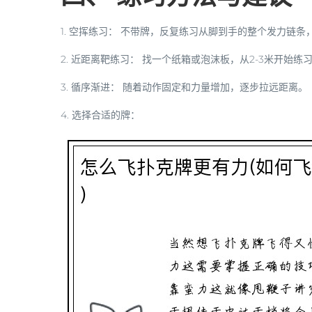
1.
空挥练习：
不带牌，反复练习从脚到手的整个发力链条
2.
近距离靶练习：
找一个纸箱或泡沫板，从2-3米开始练
3.
循序渐进：
随着动作固定和力量增加，逐步拉远距离。
4.
选择合适的牌：