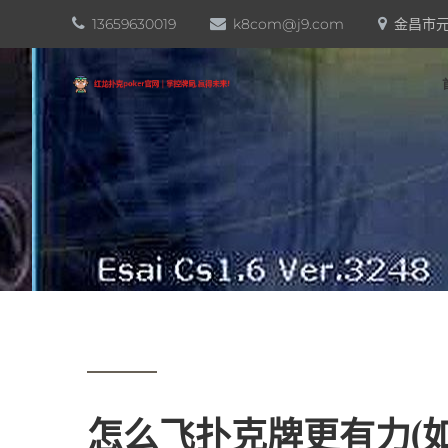
13659630019
k8com@j9.com
金昌市元
怎么飞扑克牌更有力(