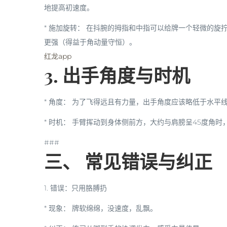
地提高初速度。
*
施加旋转：
在抖腕的拇指和中指可以给牌一个轻微的
旋
更强（得益于角动量守恒）。
红龙app
3. 出手角度与时机
*
角度：
为了飞得远且有力量，出手角度应该略低于水平线（例
*
时机：
手臂挥动到身体侧前方，大约与肩膀呈45度角时
###
三、 常见错误与纠正
1.
错误：只用胳膊扔
*
现象：
牌软绵绵，没速度，乱飘。