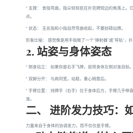
*
支撑：
食指
弯曲，指尖轻轻抵在扑克牌
短边
的角落上。
点。
*
状态：
无名指和小指自然弯曲收起，不要妨碍出牌。
形象比喻：
感觉像是用手指做了一个“弹射器”或“导轨”，
2. 站姿与身体姿态
*
侧身站立：
如果你是右手飞牌，就将身体左侧对准目标。
*
双脚分开：
与肩同宽，站稳，重心稍靠后。
*
手臂位置：
持牌手（右手）位于身体后方，手臂几乎伸直
准。
二、 进阶发力技巧：
力量来自于身体的协调发力，而不仅仅是手臂。