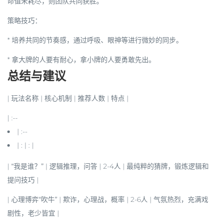
命值未耗尽，则团队共同获胜。
策略技巧：
* 培养共同的节奏感，通过呼吸、眼神等进行微妙的同步。
* 拿大牌的人要有耐心，拿小牌的人要勇敢先出。
总结与建议
| 玩法名称 | 核心机制 | 推荐人数 | 特点 |
| :--
| :--
| : | : |
|
“我是谁？”
| 逻辑推理，问答 | 2-4人 | 最纯粹的猜牌，锻炼逻辑和
提问技巧 |
|
心理博弈“吹牛”
| 欺诈，心理战，概率 | 2-6人 | 气氛热烈，充满戏
剧性，老少皆宜 |