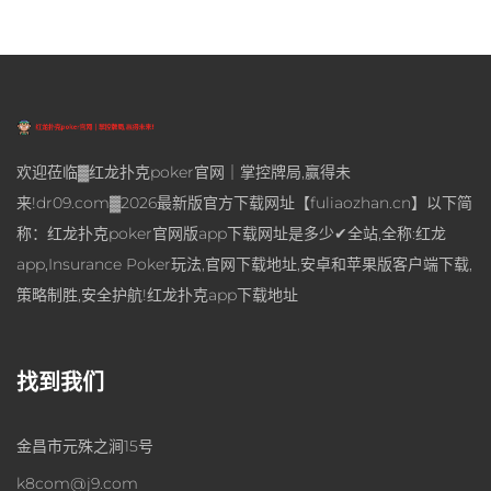
欢迎莅临▓红龙扑克poker官网｜掌控牌局,赢得未
来!dr09.com▓2026最新版官方下载网址【fuliaozhan.cn】以下简
称：红龙扑克poker官网版app下载网址是多少✔全站,全称:红龙
app,Insurance Poker玩法,官网下载地址,安卓和苹果版客户端下载,
策略制胜,安全护航!红龙扑克app下载地址
找到我们
金昌市元殊之涧15号
k8com@j9.com