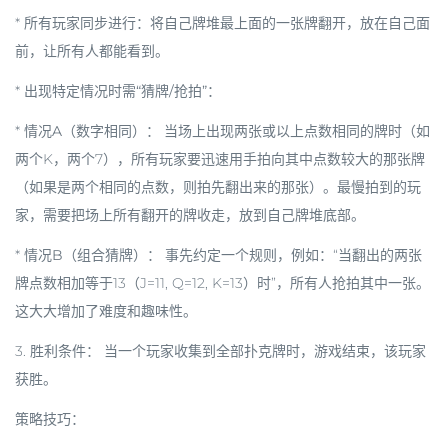
* 所有玩家同步进行：将自己牌堆最上面的一张牌翻开，放在自己面
前，
让所有人都能看到
。
*
出现特定情况时需“猜牌/抢拍”：
*
情况A（数字相同）：
当场上出现两张或以上
点数相同
的牌时（如
两个K，两个7），所有玩家要迅速用手拍向其中
点数较大
的那张牌
（如果是两个相同的点数，则拍先翻出来的那张）。最慢拍到的玩
家，需要把场上所有翻开的牌收走，放到自己牌堆底部。
*
情况B（组合猜牌）：
事先约定一个规则，例如：“当翻出的两张
牌点数相加等于13（J=11, Q=12, K=13）时”，所有人抢拍其中一张。
这大大增加了难度和趣味性。
3.
胜利条件：
当一个玩家收集到全部扑克牌时，游戏结束，该玩家
获胜。
策略技巧：