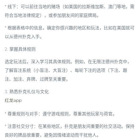
*
线下
：可以前往当地的
赌场
（如美国的拉斯维加斯、澳门等地，需
符合当地法律规定），或参加朋友间的
家庭牌局
。
* 根据表格中的信息，确定你感兴趣的地区和玩法，比如在美国就可
以从
德州扑克
入手。
2.
掌握具体规则
选定玩法后，深入学习其具体规则。例如，在无限注德州扑克中，
了解
盲注系统
（小盲注、大盲注）、每轮下注的选项（
下注、跟
注、加注、弃牌、过牌
至关重要。
3.
熟悉扑克礼仪与文化
红龙app
*
尊重规则与对手
：遵守游戏规则，尊重其他玩家与荷官。
*
注意社交分寸
：在某些地区，扑克是朋友间重要的社交活动。保持
良好的牌品很重要，避免因情绪波动而干扰他人。