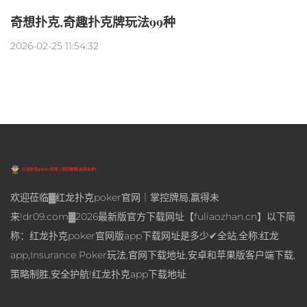
奇想扑克,奇趣扑克牌玩法99种
2026-02-25 11:54:32
欢迎莅临▓红龙扑克poker官网｜掌控牌局,赢得未
来!dr09.com▓2026最新版官方下载网址【fuliaozhan.cn】以下简
称：红龙扑克poker官网版app下载网址是多少✔全站,全称:红龙
app,Insurance Poker玩法,官网下载地址,安卓和苹果版客户端下载,
策略制胜,安全护航!红龙扑克app下载地址