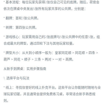
*
基本流程
：每位玩家先获得2张仅自己可见的
底牌
。随后，荷官会
依次在牌桌中央发出5张所有玩家共享的
公共牌
，分别是：
*
翻牌
：首轮3张公共牌。
*
转牌
：第四张公共牌。
*
游戏核心
：玩家需用自己的2张底牌与5张公共牌中的任意5张，组
合成最大的牌型，通过四轮下注与其他玩家较量。
*
牌型大小
：从大到小顺序一般为：
皇家同花顺 > 同花顺 > 四条 >
葫芦 > 同花 > 顺子 > 三条 > 两对 > 一对 > 高牌
。
从新手到牌桌：实用步骤指南
1.
选择平台与玩法
*
线上
：寻找信誉好的
线上扑克平台
。这些平台让你能随时随地与全
球玩家切磋，并且通常会提供免费练习桌，非常适合新手熟悉规
则。