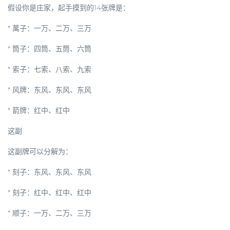
假设你是庄家，起手摸到的14张牌是：
*
萬子
：一万、二万、三万
*
筒子
：四筒、五筒、六筒
*
索子
：七索、八索、九索
*
风牌
：东风、东风、东风
*
箭牌
：红中、红中
这副
这副牌可以分解为：
* 刻子：东风、东风、东风
* 刻子：红中、红中、红中
* 顺子：一万、二万、三万