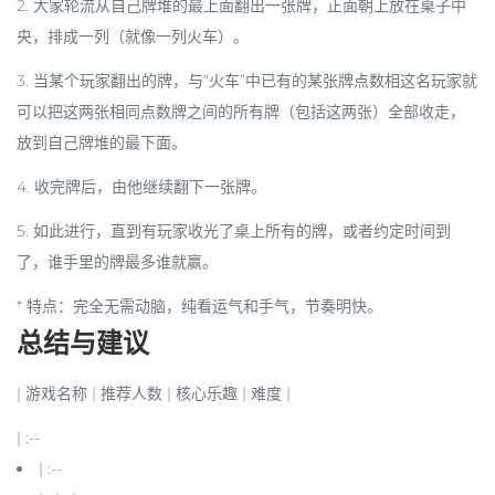
2. 大家轮流从自己牌堆的
最上面
翻出一张牌，正面朝上放在桌子中
央，排成一列（就像一列火车）。
3. 当某个玩家翻出的牌，与“火车”中已有的某张牌点数相这名玩家就
可以把这两张相同点数牌之间的所有牌（包括这两张）全部收走，
放到自己牌堆的
最下面
。
4. 收完牌后，由他继续翻下一张牌。
5. 如此进行，直到有玩家收光了桌上所有的牌，或者约定时间到
了，谁手里的牌最多谁就赢。
*
特点
：完全无需动脑，纯看运气和手气，节奏明快。
总结与建议
| 游戏名称 | 推荐人数 | 核心乐趣 | 难度 |
| :--
| :--