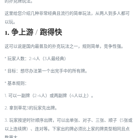
的扑克牌玩法
。
这里给您介绍几种非常经典且流行的简单玩法，从两人到多人都可
以玩。
1. 争上游 / 跑得快
这可以说是国内最普及的扑克玩法之一，规则简单，竞争性强。
*
玩家人数
：2-4人（3人最经典）
*
目标
：想尽办法第一个出完手中的所有牌。
*
基本规则
：
1. 可以一副牌（2-4人）或两副牌（4人以上）。
2. 拿到草花3的玩家先出牌。
3. 玩家按逆时针顺序出牌，可以出单张、对子、三张、顺子（5张或
以上连续牌）、连对等。下家出的牌必须比上家的牌
类型相同且点
数更大
。