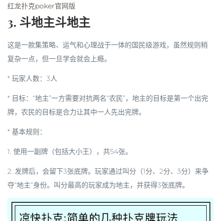
红龙扑克poker官网版
3. 斗地主斗地主
这是一款集策略、运气和心理战于一体的国民级游戏，虽然规则稍
复杂一点，但一旦学会就会上瘾。
*
玩家人数
：3人
*
目标
：“地主”一方需要对抗两名“农民”，地主的目标是第一个出完
牌，农民的目标是合力让其中一人先出完牌。
*
基本规则
：
1. 使用一副牌（包括大小王），共54张。
2. 发牌后，会留下3张底牌。玩家通过
叫分
（1分、2分、3分）来争
夺“地主”身份。叫分最高的玩家成为地主，并获得3张底牌。