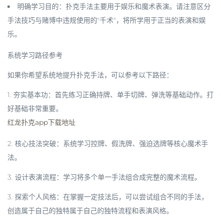
明确学习目的
：扑克手法主要用于
娱乐和魔术表演
。请注意区分
手法技巧与赌博中违规使用的"千术"，将所学用于正当的表演和娱
乐。
系统学习路径参考
如果你希望系统地提升扑克手法，可以参考以下路径：
1.
夯实基本功
：首先练习
正确持牌、单手切牌、弹洗
等基础动作。打
好基础非常重要。
红龙扑克app下载地址
2.
核心技法突破
：系统学习
控牌、假洗牌、强迫选牌
等核心魔术手
法。
3.
设计表演流程
：学习将多个单一手法
组合成完整的魔术流程
。
3.
探索个人风格
：在掌握一定技法后，可以尝试
组合不同的手法，
创造属于自己的独特属于自己的独特流程和表演风格
。