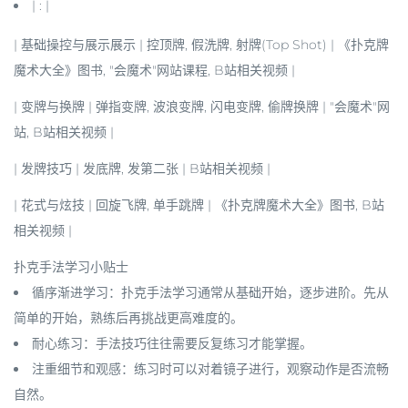
| : |
|
基础操控与展示展示
| 控顶牌, 假洗牌, 射牌(Top Shot) | 《扑克牌
魔术大全》图书, "会魔术"网站课程, B站相关视频 |
|
变牌与换牌
| 弹指变牌, 波浪变牌, 闪电变牌, 偷牌换牌 | "会魔术"网
站, B站相关视频 |
|
发牌技巧
| 发底牌, 发第二张 | B站相关视频 |
|
花式与炫技
| 回旋飞牌, 单手跳牌 | 《扑克牌魔术大全》图书, B站
相关视频 |
扑克手法学习小贴士
循序渐进学习
：扑克手法学习通常
从基础开始，逐步进阶
。先从
简单的开始，熟练后再挑战更高难度的。
耐心练习
：手法技巧往往需要
反复练习
才能掌握。
注重细节和观感
：练习时可以
对着镜子
进行，观察动作是否流畅
自然。