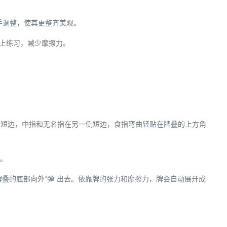
手调整，使其更整齐美观。
上练习，减少摩擦力。
侧短边，中指和无名指在另一侧短边，食指弯曲轻贴在牌叠的上方角
力。
叠的底部向外“弹”出去。依靠牌的张力和摩擦力，牌会自动展开成