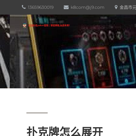
13659630019
k8com@j9.com
金昌市元
扑克牌怎么展开