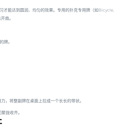
能达到圆润、均匀的效果。专用的扑克专用牌（如Bicycle,
易开扇。
”的牌。
用力，将整副牌在桌面上拉成一个长长的带状。
们聚拢收齐。
开