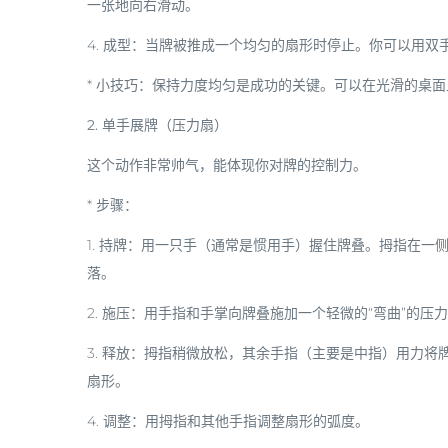
一张地向右滑动。
4.
成型
：当牌被推成一个均匀的扇形时停止。你可以用双
*
小技巧
：保持力度均匀是成功的关键。可以在光滑的桌面
2. 单手展牌（压力扇）
这个动作非常帅气，能体现你对牌的控制力。
*
步骤：
1.
持牌
：用一只手（通常是惯用手）握住牌叠。拇指在一
落。
2.
施压
：用手指和手掌向牌叠施加一个轻微的“弯曲”的压
3.
释放
：拇指稍微放松，其余手指（主要是中指）用力将牌
扇形。
4.
调整
：用拇指和其他手指调整扇形的弧度。