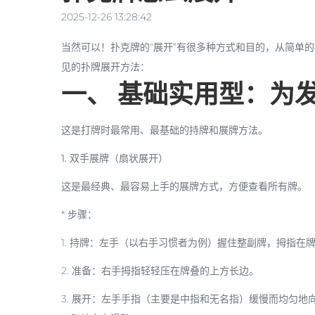
2025-12-26 13:28:42
当然可以！扑克牌的“展开”有很多种方式和目的，从简单
见的扑牌展开方法：
一、 基础实用型：为
这是打牌时最常用、最基础的持牌和展牌方法。
1. 双手展牌（扇状展开）
这是最经典、最容易上手的展牌方式，方便查看所有牌。
*
步骤：
1.
持牌
：左手（以右手习惯者为例）握住整副牌，拇指在
2.
准备
：右手拇指轻轻压在牌叠的上方长边。
3.
展开
：左手手指（主要是中指和无名指）缓慢而均匀地