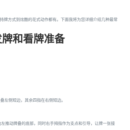
的持牌方式到炫酷的花式动作都有。下面我将为您详细介绍几种最常
发牌和看牌准备
牌叠左侧短边，其余四指在右侧短边。
向左推动牌叠的底部，同时右手拇指作为支点和引导，让牌一张接