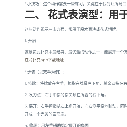
*
小技巧
：这个动作需要一些练习，关键在于找到让牌弯曲
二、 花式表演型：用
这些动作视觉冲击力强，常用于魔术表演或花式切牌。
1. 开扇
这是花式扑克中最经典、最优雅的动作之一，能展开一个
红龙扑克app下载地址
*
步骤（以双手为例）：
1.
持牌
：将牌放在右手，拇指在牌叠左下角，其余四指在
2.
发力点
：右手中指的指尖顶在牌叠的右下角。
3.
展开
：右手拇指从左上角开始，向右侧平稳地刮动，同
开成一个完美的圆形扇。
4.
收尾
：用左手辅助稳定展开的扇面。