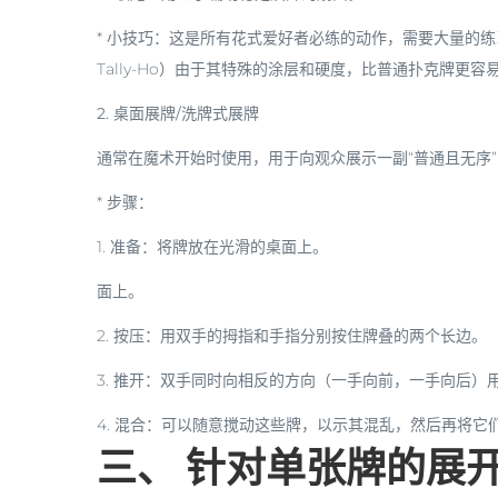
*
小技巧
：这是所有花式爱好者必练的动作，需要大量的练习才
Tally-Ho）由于其特殊的涂层和硬度，比普通扑克牌更容
2. 桌面展牌/洗牌式展牌
通常在魔术开始时使用，用于向观众展示一副“普通且无序
*
步骤：
1.
准备
：将牌放在光滑的桌面上。
面上。
2.
按压
：用双手的拇指和手指分别按住牌叠的两个长边。
3.
推开
：双手同时向相反的方向（一手向前，一手向后）
4.
混合
：可以随意搅动这些牌，以示其混乱，然后再将它
三、 针对单张牌的展