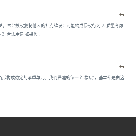
保护，未经授权复制他人的扑克牌设计可能构成侵权行为 2. 质量考虑
 合法用途 如果您...
角形构成稳定的承重单元。我们搭建的每一个“楼层”，基本都是由这