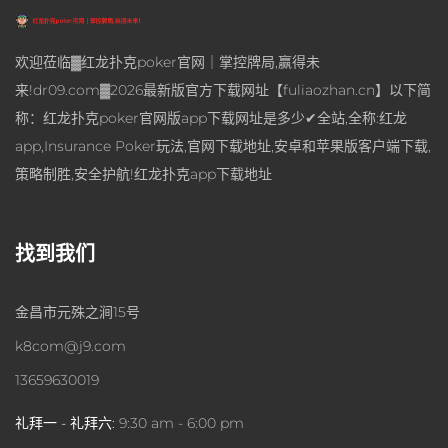
欢迎莅临▓红龙扑克poker官网｜掌控牌局,赢得未
来!dr09.com▓2026最新版官方下载网址【fuliaozhan.cn】以下简
称：红龙扑克poker官网版app下载网址是多少✔全站,全称:红龙
app,Insurance Poker玩法,官网下载地址,安卓和苹果版客户端下载,
策略制胜,安全护航!红龙扑克app下载地址
找到我们
金昌市元殊之涧15号
k8com@j9.com
13659630019
礼拜一 - 礼拜六:
9:30 am - 6:00 pm