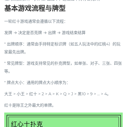
基本游戏流程与牌型
一轮红十游戏通常会遵循以下流程：
发牌 → 决定是否亮牌 → 出牌 → 游戏结束结算
*
出牌顺序
：通常由手持特定标识牌（如五人玩法中的
红桃4
）的玩
家
最先出牌
。
*
常见牌型
：游戏支持常见的扑克牌型，如
单张、对子、三张、四张
等。
*
牌点大小
：通用的牌点大小顺序为：
大王 > 小王 > 红十 > 2 > A > K > Q > J > 黑10 > 9 > ... > 4
。
红十是除王之外最大的单牌。