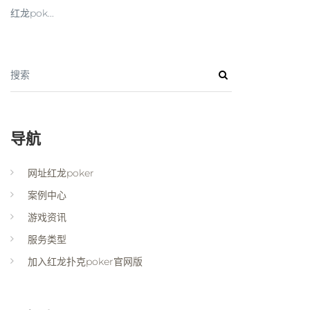
红龙pok...
搜索
导航
网址红龙poker
案例中心
游戏资讯
服务类型
加入红龙扑克poker官网版