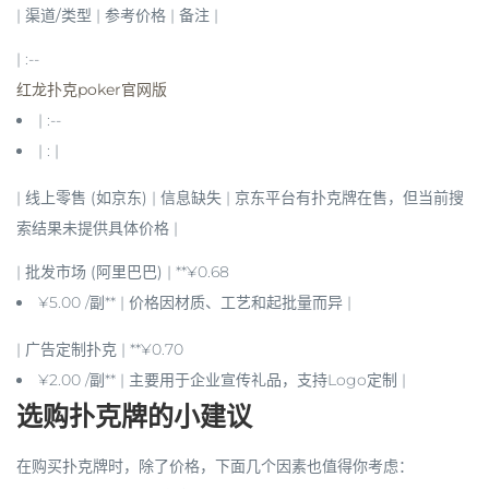
|
渠道/类型
|
参考价格
|
备注
|
| :--
红龙扑克poker官网版
| :--
| : |
|
线上零售 (如京东)
| 信息缺失 | 京东平台有扑克牌在售，但当前搜
索结果未提供具体价格 |
|
批发市场 (阿里巴巴)
| **¥0.68
¥5.00 /副** | 价格因材质、工艺和起批量而异 |
|
广告定制扑克
| **¥0.70
¥2.00 /副** | 主要用于企业宣传礼品，支持Logo定制 |
选购扑克牌的小建议
在购买扑克牌时，除了价格，下面几个因素也值得你考虑：