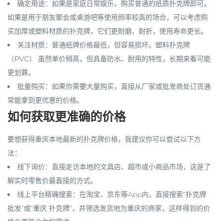
确定用途
：如果是家庭日常娱乐，购买普通的纸质扑克牌即可。
如果是用于朋友聚会或桌游吧等使用频率较高的场合，可以考虑购
买
加厚或塑料材质
的扑克牌，它们更
耐磨、耐折，使用寿命更长
。
关注材质
：普通纸牌价格最低，但容易损坏。
塑料扑克牌
（PVC）
虽然单价稍高，但具备防水、耐用的特性，长期来看可能
更划算。
批量购买
：如果你需要大量购买，直接从
厂家或批发商
处订货通
常能拿到更优惠的价格。
如何获取更准确的价格
要想获得重庆本地最新的扑克牌价格，我建议你可以尝试以下方
法：
线下询价
：直接走访本地的
文具店、超市或小商品市场
，这是了
解实时零售价最直接的方式。
线上平台精确搜索
：在淘宝、京东等App内，直接搜索“
扑克牌
批发
”或“
重庆 扑克牌
”，并筛选发货地为重庆的商家，这样得到的价