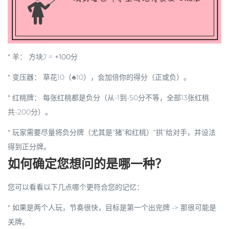
*
羊
： 方块J =
+100分
*
变压器
： 草花10（♣10），会加倍你的得分（正或负）。
*
红桃牌
： 每张红桃都是负分（从-1到-50分不等，全部13张红桃
共-200分）。
* 玩家需要尽量将负分牌（尤其是“猪”和红桃）“拱”给对手，并设法
得到正分牌。
如何确定您想问的是哪一种？
您可以看看以下几点哪个更符合您的记忆：
*
如果是两个人玩，节奏很快，目标是第一个出完牌
-> 那很可能是
关牌
。