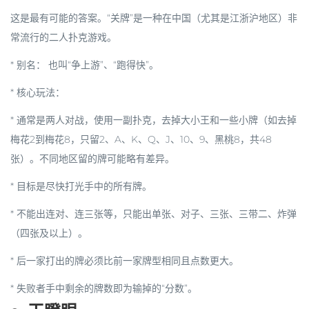
这是最有可能的答案。“关牌”是一种在中国（尤其是江浙沪地区）非
常流行的二人扑克游戏。
*
别名
： 也叫“争上游”、“跑得快”。
*
核心玩法
：
* 通常是
两人
对战，使用一副扑克，去掉大小王和一些小牌（如去掉
梅花2到梅花8，只留2、A、K、Q、J、10、9、黑桃8，共48
张）。不同地区留的牌可能略有差异。
* 目标是尽快打光手中的所有牌。
* 不能出连对、连三张等，只能出单张、对子、三张、三带二、炸弹
（四张及以上）。
* 后一家打出的牌必须比前一家
牌型相同且点数更大
。
* 失败者手中剩余的牌数即为输掉的“分数”。