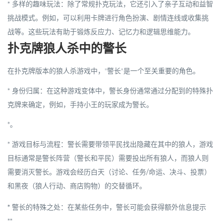
*
多样的趣味玩法
：除了常规扑克玩法，它还引入了
亲子互动和益智
挑战
模式。例如，可以利用卡牌进行
角色扮演
、
剧情连线
或
收集挑
战
等。这些玩法有助于锻炼反应力、记忆力和逻辑思维能力。
扑克牌狼人杀中的警长
在扑克牌版本的狼人杀游戏中，"警长"是一个至关重要的角色。
*
身份归属
：在这种游戏变体中，
警长身份通常通过分配到的特殊扑
克牌来确定
，例如，手持小王的玩家成为警长。
*。
*
游戏目标与流程
：警长需要带领平民找出隐藏在其中的狼人，游戏
目标通常是
警长阵营（警长和平民）需要投出所有狼人，而狼人则
需要消灭警长。游戏会经历
白天
（讨论、任务/命运、决斗、投票）
和
黑夜
（狼人行动、商店购物）的交替循环。
*
警长的特殊之处
：在某些任务中，警长可能会获得
额外信息提示
**。