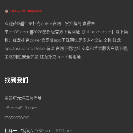
欢迎莅临▓红龙扑克poker官网｜掌控牌局,赢得未
来!dr09.com▓2026最新版官方下载网址【fuliaozhan.cn】以下简
称：红龙扑克poker官网版app下载网址是多少✔全站,全称:红龙
app,Insurance Poker玩法,官网下载地址,安卓和苹果版客户端下载,
策略制胜,安全护航!红龙扑克app下载地址
找到我们
金昌市元殊之涧15号
k8com@j9.com
13659630019
礼拜一 - 礼拜六:
9:30 am - 6:00 pm