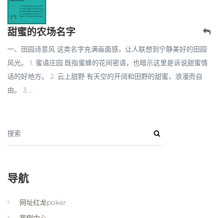
甜蜜的农场名字
一、田园诗意风 这类名字充满画面感，让人联想到宁静美好的田园
风光。 1. 蜜语庄园 既指蜜蜂的花间密语，也暗示这里是诉说甜蜜情
话的好地方。 2. 云上甜野 有天空的开阔和田野的甜蜜，浪漫而自
由。 3....
搜索
导航
网址红龙poker