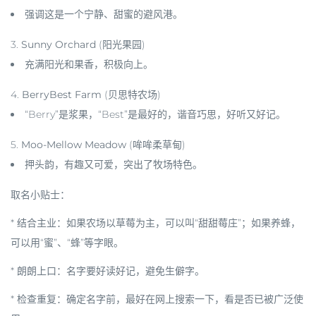
强调这是一个宁静、甜蜜的避风港。
3.
Sunny Orchard
(阳光果园)
充满阳光和果香，积极向上。
4.
BerryBest Farm
(贝思特农场)
“Berry”是浆果，“Best”是最好的，谐音巧思，好听又好记。
5.
Moo-Mellow Meadow
(哞哞柔草甸)
押头韵，有趣又可爱，突出了牧场特色。
取名小贴士：
*
结合主业
：如果农场以草莓为主，可以叫“甜甜莓庄”；如果养蜂，
可以用“蜜”、“蜂”等字眼。
*
朗朗上口
：名字要好读好记，避免生僻字。
*
检查重复
：确定名字前，最好在网上搜索一下，看是否已被广泛使