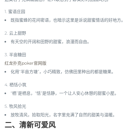
1.
蜜语庄园
既指蜜蜂的花间密语，也暗示这里是诉说甜蜜情话的好地方。
2.
云上甜野
有天空的开阔和田野的甜蜜，浪漫而自由。
3.
半亩糖田
红龙扑克poker官网版
化用“半亩方塘”，小巧精致，仿佛田里种出的都是糖果。
4.
栖恬小筑
“栖”是栖息，“恬”是恬静，一个让人安心休憩的甜蜜小屋。
5.
牧风拾光
放牧清风，拾取阳光，名字里充满了自然的甜美与温暖。
二、清新可爱风