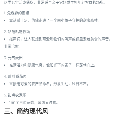
这类名字活泼俏皮，非常适合亲子农场或主打年轻客群的场所。
1.
兔森森的蜜罐
童话感十足，仿佛走进了一个由小兔子守护的甜蜜森林。
2.
咕噜咕噜牧场
拟声词，让人联想到可爱动物们的叫声或锅里煮着美食的声音，
非常治愈。
3.
元气麦田
充满活力和健康气息，像阳光下的麦子一样蓬勃向上。
4.
胖胖番茄园
直接用可爱的农产品命名，形象生动，过目不忘。
5.
甜崽农家乐
“崽”字自带萌感，亲切又讨喜。
三、简约现代风