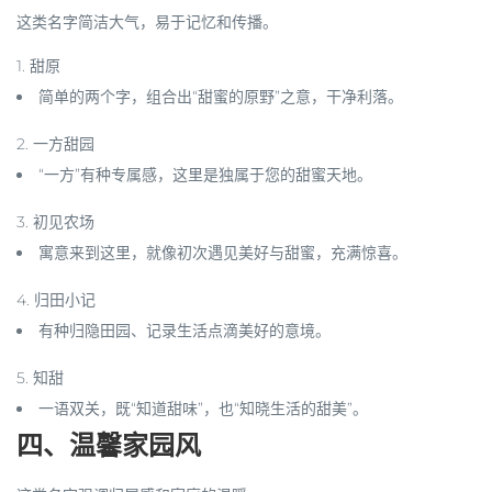
这类名字简洁大气，易于记忆和传播。
1.
甜原
简单的两个字，组合出“甜蜜的原野”之意，干净利落。
2.
一方甜园
“一方”有种专属感，这里是独属于您的甜蜜天地。
3.
初见农场
寓意来到这里，就像初次遇见美好与甜蜜，充满惊喜。
4.
归田小记
有种归隐田园、记录生活点滴美好的意境。
5.
知甜
一语双关，既“知道甜味”，也“知晓生活的甜美”。
四、温馨家园风